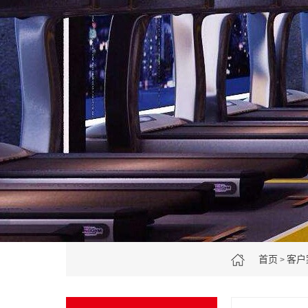
首页
客户
>