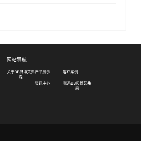
网站导航
关于BB贝博艾弗
产品展示
客户案例
森
资讯中心
联系BB贝博艾弗
森