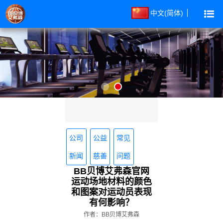
中文(简体)
公司
公益
常见
新闻
慈善
问题
BB贝博艾弗森官网
运动场地材料的颜色
和图案对运动员表现
有何影响？
作者：BB贝博艾弗森