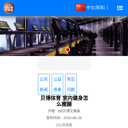
中文(简体)
公司
公益
常见
新闻
慈善
问题
贝博体育 室内健身怎
么瘦腿
作者：BB贝博艾弗森
发布时间：2026-06-28
221次浏览