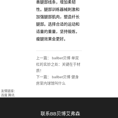
善腿部线条，增加柔韧
性。腿部训练器械刺激和
加强腿部肌肉，塑造纤长
腿部。选择合适的运动和
适量的重量，坚持锻炼，
瘦腿效果会更好。
上一篇：
ballbet贝博 单双
杠的玄妙之处：关键在于材
质！
下一篇：
ballbet贝博 健身
房室内球馆叫什么
友情链接：
百度
腾讯
联系BB贝博艾弗森