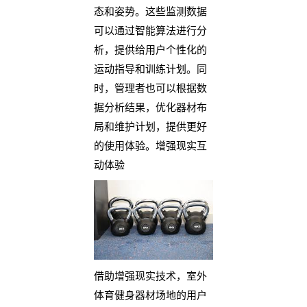
态和姿势。这些监测数据
可以通过智能算法进行分
析，提供给用户个性化的
运动指导和训练计划。同
时，管理者也可以根据数
据分析结果，优化器材布
局和维护计划，提供更好
的使用体验。增强现实互
动体验
借助增强现实技术，室外
体育健身器材场地的用户