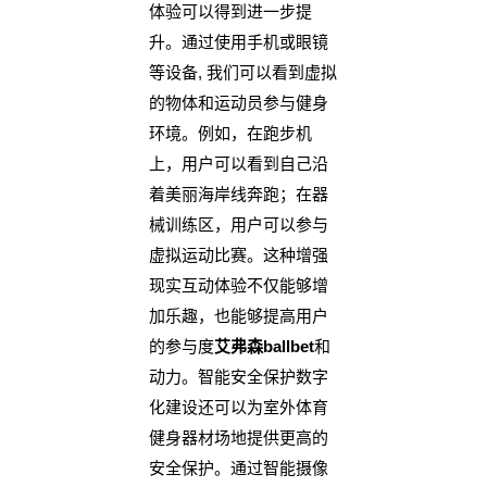
体验可以得到进一步提
升。通过使用手机或眼镜
等设备, 我们可以看到虚拟
的物体和运动员参与健身
环境。例如，在跑步机
上，用户可以看到自己沿
着美丽海岸线奔跑；在器
械训练区，用户可以参与
虚拟运动比赛。这种增强
现实互动体验不仅能够增
加乐趣，也能够提高用户
的参与度
艾弗森ballbet
和
动力。智能安全保护数字
化建设还可以为室外体育
健身器材场地提供更高的
安全保护。通过智能摄像