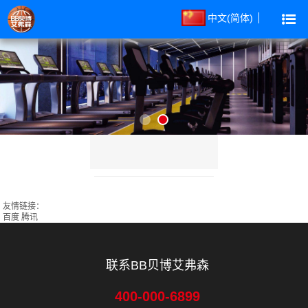
中文(简体)
友情链接：
百度
腾讯
联系BB贝博艾弗森
400-000-6899