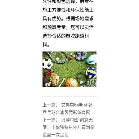
久性和颜色选择，后者在
施工方便性和环保性能上
具有优势。根据场地需求
和预算考量，您可以灵活
选择合适的塑胶跑道材
料。
上一篇：
艾弗森ballbet 补
乒乓球台澳客竞彩体育网
下一篇：
贝博中国 创意无
限！十款独特户外儿童滑梯
造型一次呈现