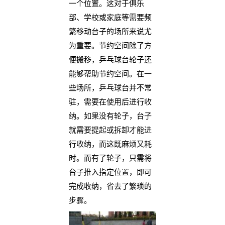
一个位置。这对于俱乐
部、学校或家庭等需要频
繁移动台子的场所来说尤
为重要。节约空间除了方
便搬移，乒乓球台轮子还
能够帮助节约空间。在一
些场所，乒乓球台并不常
驻，需要在使用后进行收
纳。如果没有轮子，台子
就需要提起或拆卸才能进
行收纳，而这既麻烦又耗
时。而有了轮子，只需将
台子推入指定位置，即可
完成收纳，省去了繁琐的
步骤。