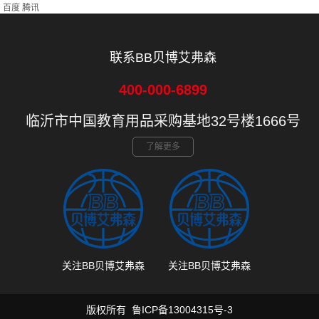
百度
腾讯
联系BB贝博艾弗森
400-000-6899
临沂市中国教育用品采购基地32号楼1666号
了解更多
关注BB贝博艾弗森
关注BB贝博艾弗森
版权所有
鲁ICP备13004315号-3