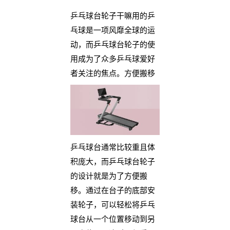
乒乓球台轮子干嘛用的乒
乓球是一项风靡全球的运
动，而乒乓球台轮子的使
用成为了众多乒乓球爱好
者关注的焦点。方便搬移
乒乓球台通常比较重且体
积庞大，而乒乓球台轮子
的设计就是为了方便搬
移。通过在台子的底部安
装轮子，可以轻松将乒乓
球台从一个位置移动到另