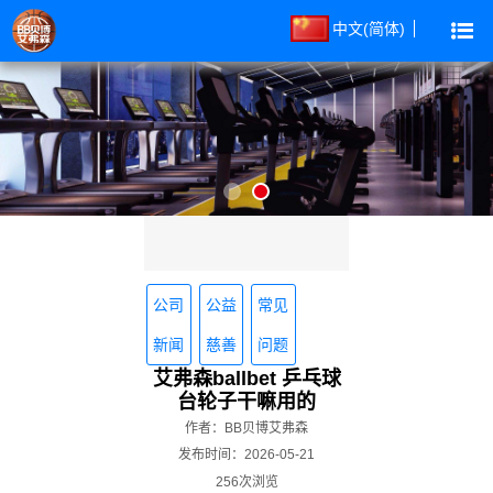
中文(简体)
公司
公益
常见
新闻
慈善
问题
艾弗森ballbet 乒乓球
台轮子干嘛用的
作者：BB贝博艾弗森
发布时间：2026-05-21
256次浏览