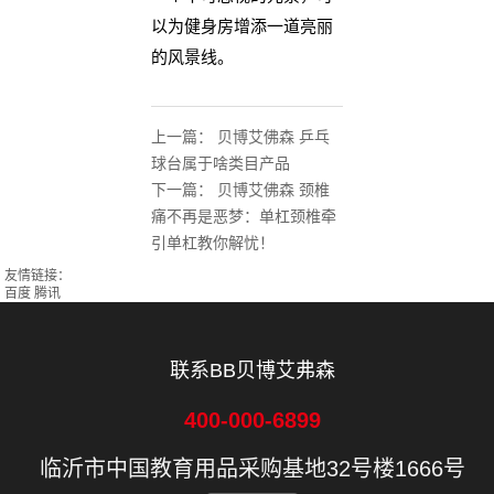
以为健身房增添一道亮丽
的风景线。
上一篇：
贝博艾佛森 乒乓
球台属于啥类目产品
下一篇：
贝博艾佛森 颈椎
痛不再是恶梦：单杠颈椎牵
引单杠教你解忧！
友情链接：
百度
腾讯
联系BB贝博艾弗森
400-000-6899
临沂市中国教育用品采购基地32号楼1666号