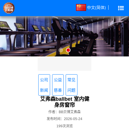
中文(简体)
公司
公益
常见
新闻
慈善
问题
艾弗森ballbet 室内健
身房窗帘
作者：BB贝博艾弗森
发布时间：2026-05-24
199次浏览