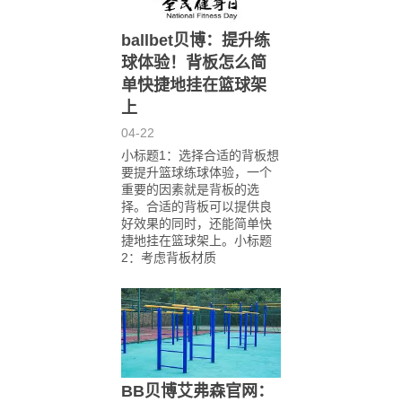
ballbet贝博：提升练
球体验！背板怎么简
单快捷地挂在篮球架
上
04-22
小标题1：选择合适的背板想
要提升篮球练球体验，一个
重要的因素就是背板的选
择。合适的背板可以提供良
好效果的同时，还能简单快
捷地挂在篮球架上。小标题
2：考虑背板材质
BB贝博艾弗森官网：