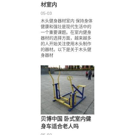
材室内
05-03
木头健身器材室内 保持身体
健康和强壮是现代生活中的
一个重要课题。在室内健身
器材的选择方面，越来越多
的人开始关注使用木头制作
的器材。以下是关于木头健
身器材
贝博中国 卧式室内健
身车适合老人吗
05-02