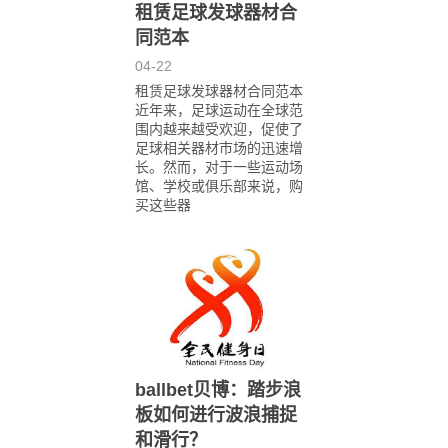
租赁足球发球器材合
同范本
04-22
租赁足球发球器材合同范本
近年来，足球运动在全球范
围内越来越受欢迎，促使了
足球相关器材市场的迅速增
长。然而，对于一些运动场
馆、学校或俱乐部来说，购
买这些器
ballbet贝博：踏步浪
板如何进行波浪捕捉
和滑行？