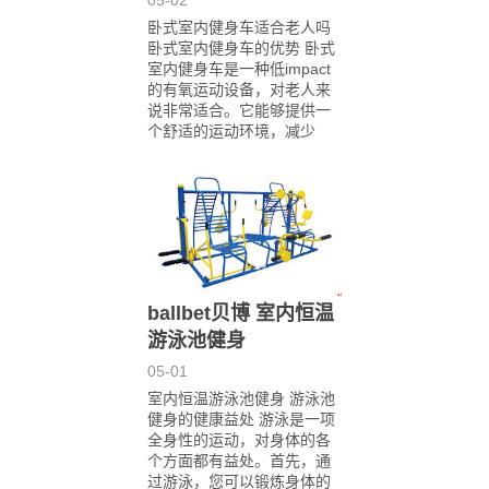
卧式室内健身车适合老人吗
卧式室内健身车的优势 卧式
室内健身车是一种低impact
的有氧运动设备，对老人来
说非常适合。它能够提供一
个舒适的运动环境，减少
ballbet贝博 室内恒温
游泳池健身
05-01
室内恒温游泳池健身 游泳池
健身的健康益处 游泳是一项
全身性的运动，对身体的各
个方面都有益处。首先，通
过游泳，您可以锻炼身体的